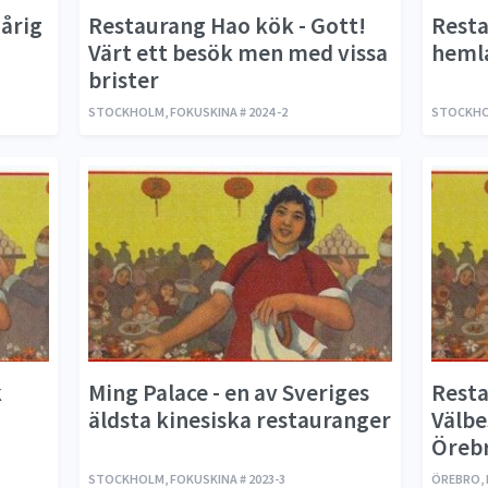
årig
Restaurang Hao kök - Gott!
Resta
Värt ett besök men med vissa
heml
brister
STOCKHOLM, FOKUSKINA # 2024 -2
STOCKHOL
k
Ming Palace - en av Sveriges
Resta
äldsta kinesiska restauranger
Välbe
Öreb
STOCKHOLM, FOKUSKINA # 2023-3
ÖREBRO, F