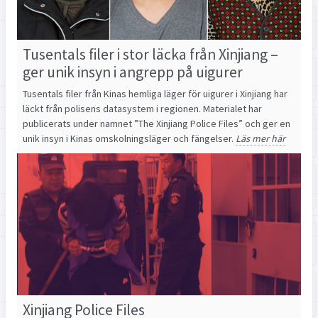
Tusentals filer i stor läcka från Xinjiang –
ger unik insyn i angrepp på uigurer
Tusentals filer från Kinas hemliga läger för uigurer i Xinjiang har
läckt från polisens datasystem i regionen. Materialet har
publicerats under namnet ”The Xinjiang Police Files” och ger en
unik insyn i Kinas omskolningsläger och fängelser.
Läs mer här
Xinjiang Police Files