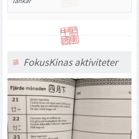
länkar
FokusKinas aktiviteter