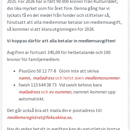
2025. För 2026 har vi fått 90 000 kronor från Kulturrådet,
dvs lika mycket som för året före. Denna gång har vi
lyckats få en del medel från fonder och stiftelser så,
förutsatt att alla medlemmar betalar sin medlemsavgift,
så kommer vi att klara utgivningen för 2026.
Vi hoppas därför att alla betalar in medlemsavgiften!
Avgiften är fortsatt 345,00 för helbetalande och 100
kronor för familjemedlem.
PlusGiro 50 12 77-8 Glöm inte att skriva
namn,
mailadress
och helst även
medlemsnummer
.
Swish 123 644 38 73 Vid swish behövs bara
mailadress
och
ev nummer,
namnet kommer upp
automatiskt.
Det går också bra att maila din e-postadress till
medlemsregistret@fokuskina.se
.
Har du redan betalt in avgiften kan du naturligtvis bortse