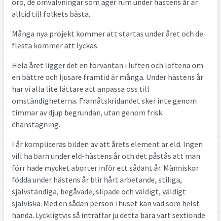
oro, de omvälvningar som äger rum under hästens år är
alltid till folkets bästa.
Många nya projekt kommer att startas under året och de
flesta kommer att lyckas.
Hela året ligger det en förväntan i luften och löftena om
en bättre och ljusare framtid är många. Under hästens år
har vi alla lite lättare att anpassa oss till
omständigheterna. Framåtskridandet sker inte genom
timmar av djup begrundan, utan genom frisk
chanstagning.
I år kompliceras bilden av att årets element är eld. Ingen
vill ha barn under eld-hästens år och det påstås att man
förr hade mycket aborter inför ett sådant år. Människor
födda under hästens år blir hårt arbetande, stiliga,
självständiga, begåvade, slipade och väldigt, väldigt
själviska. Med en sådan person i huset kan vad som helst
hända. Lyckligtvis så inträffar ju detta bara vart sextionde