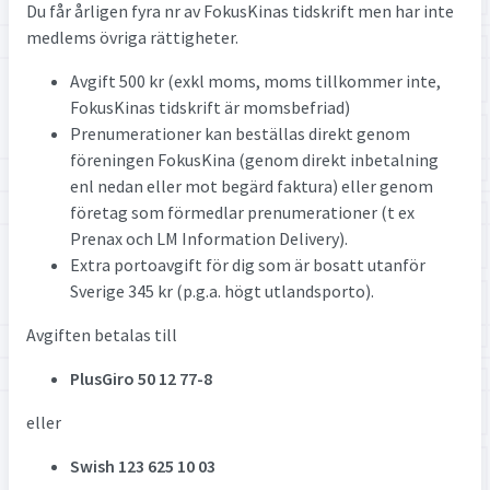
Du får årligen fyra nr av FokusKinas tidskrift men har inte
medlems övriga rättigheter.
Avgift 500 kr (exkl moms, moms tillkommer inte,
FokusKinas tidskrift är momsbefriad)
Prenumerationer kan beställas direkt genom
föreningen FokusKina (genom direkt inbetalning
enl nedan eller mot begärd faktura) eller genom
företag som förmedlar prenumerationer (t ex
Prenax och LM Information Delivery).
Extra portoavgift för dig som är bosatt utanför
Sverige 345 kr (p.g.a. högt utlandsporto).
Avgiften betalas till
PlusGiro 50 12 77-8
eller
Swish 123 625 10 03