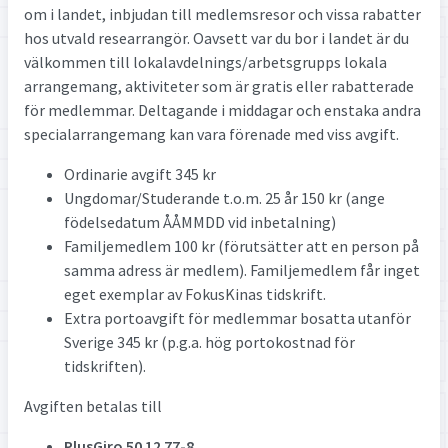
om i landet, inbjudan till medlemsresor och vissa rabatter
hos utvald researrangör. Oavsett var du bor i landet är du
välkommen till lokalavdelnings/arbetsgrupps lokala
arrangemang, aktiviteter som är gratis eller rabatterade
för medlemmar. Deltagande i middagar och enstaka andra
specialarrangemang kan vara förenade med viss avgift.
Ordinarie avgift 345 kr
Ungdomar/Studerande t.o.m. 25 år 150 kr (ange
födelsedatum ÅÅMMDD vid inbetalning)
Familjemedlem 100 kr (förutsätter att en person på
samma adress är medlem). Familjemedlem får inget
eget exemplar av FokusKinas tidskrift.
Extra portoavgift för medlemmar bosatta utanför
Sverige 345 kr (p.g.a. hög portokostnad för
tidskriften).
Avgiften betalas till
PlusGiro 50 12 77-8